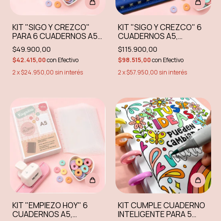
KIT "SIGO Y CREZCO"
KIT "SIGO Y CREZCO" 6
PARA 6 CUADERNOS A5,
CUADERNOS A5,
SIN PERFORADORA
INCLUYE PERFORADORA
$49.900,00
$115.900,00
MÚLTIPLE DASA
$42.415,00
con
Efectivo
$98.515,00
con
Efectivo
2
x
$24.950,00
sin interés
2
x
$57.950,00
sin interés
KIT "EMPIEZO HOY" 6
KIT CUMPLE CUADERNO
CUADERNOS A5,
INTELIGENTE PARA 5