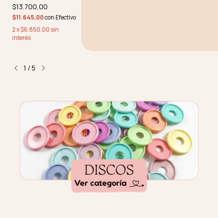
colores a
$13.700,00
elección
$11.645,00
con
Efectivo
2
x
$6.850,00
sin
interés
1
/
5