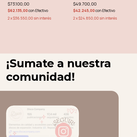
INCLUYE PERFORADORA
INVITADAS/OS
$73.100,00
$49.700,00
IBI CRAFT
$62.135,00
con
Efectivo
$42.245,00
con
Efectivo
2
x
$36.550,00
sin interés
2
x
$24.850,00
sin interés
¡Sumate a nuestra
comunidad!