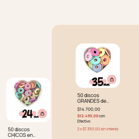
50 discos
GRANDES de
colores a
$14.700,00
elección
$12.495,00
con
Efectivo
50 discos
2
x
$7.350,00
sin interés
CHICOS en