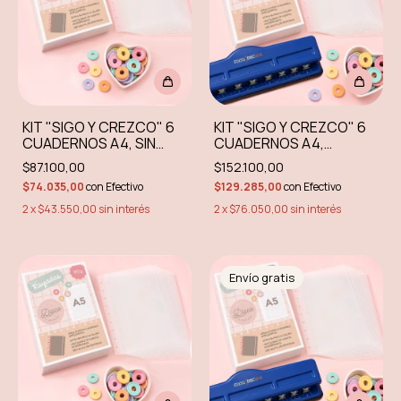
KIT "SIGO Y CREZCO" 6
KIT "SIGO Y CREZCO" 6
CUADERNOS A4, SIN
CUADERNOS A4,
PERFORADORA
INCLUYE PERFORADORA
$87.100,00
$152.100,00
MÚLTIPLE DASA
$74.035,00
con
Efectivo
$129.285,00
con
Efectivo
2
x
$43.550,00
sin interés
2
x
$76.050,00
sin interés
Envío gratis