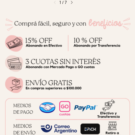
1
/
7