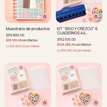
Muestrario de productos
KIT "SIGO Y CREZCO" 6
CUADERNOS A4,
$39.900,00
INCLUYE PERFORADORA
$152.100,00
$33.915,00
con
Efectivo
MÚLTIPLE DASA
$129.285,00
con
Efectivo
2
x
$19.950,00
sin interés
2
x
$76.050,00
sin interés