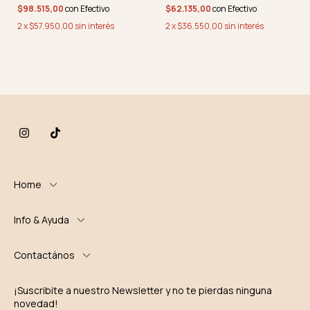
MÚLTIPLE DASA
IBI CRAFT
$98.515,00
con
Efectivo
$62.135,00
con
Efectivo
2
x
$57.950,00
sin interés
2
x
$36.550,00
sin interés
Home
Info & Ayuda
Contactános
¡Suscribite a nuestro Newsletter y no te pierdas ninguna
novedad!