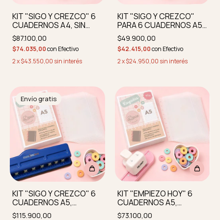
KIT "SIGO Y CREZCO" 6
KIT "SIGO Y CREZCO"
CUADERNOS A4, SIN
PARA 6 CUADERNOS A5,
PERFORADORA
SIN PERFORADORA
$87.100,00
$49.900,00
$74.035,00
con
Efectivo
$42.415,00
con
Efectivo
2
x
$43.550,00
sin interés
2
x
$24.950,00
sin interés
Envío gratis
KIT "SIGO Y CREZCO" 6
KIT "EMPIEZO HOY" 6
CUADERNOS A5,
CUADERNOS A5,
INCLUYE PERFORADORA
INCLUYE PERFORADORA
$115.900,00
$73.100,00