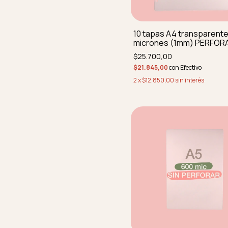
10 tapas A4 transparente
micrones (1mm) PERFOR
REDONDEADAS
$25.700,00
$21.845,00
con
Efectivo
2
x
$12.850,00
sin interés