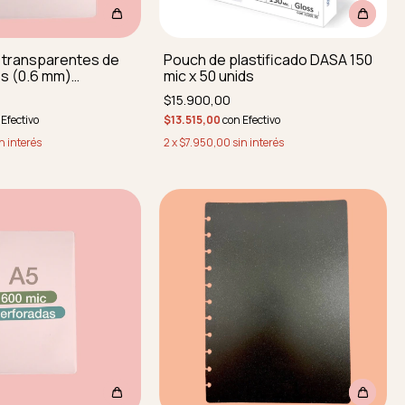
 transparentes de
Pouch de plastificado DASA 150
s (0.6 mm)
mic x 50 unids
S Y REDONDEADAS
$15.900,00
Efectivo
$13.515,00
con
Efectivo
n interés
2
x
$7.950,00
sin interés