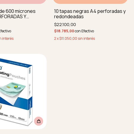
 de 600 micrones
10 tapas negras A4 perforadas y
RFORADAS Y
redondeadas
DAS
$22.100,00
fectivo
$18.785,00
con
Efectivo
n interés
2
x
$11.050,00
sin interés