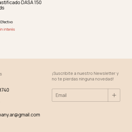
astificado DASA 150
ids
Efectivo
in interés
¡Suscribite a nuestro Newsletter y
s
no te pierdas ninguna novedad!
8740
0
pany.ar@gmail.com