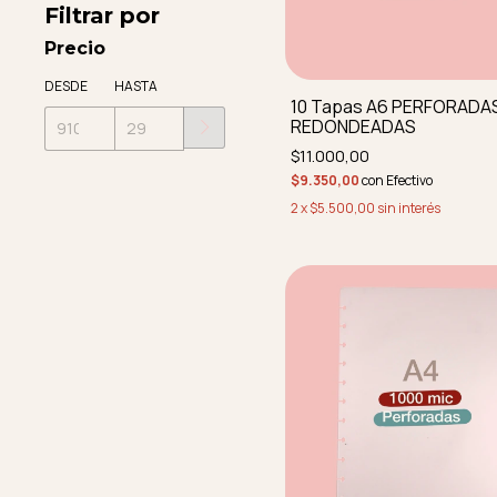
Filtrar por
Precio
DESDE
HASTA
10 Tapas A6 PERFORADA
REDONDEADAS
$11.000,00
$9.350,00
con
Efectivo
2
x
$5.500,00
sin interés