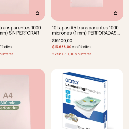
 transparentes 1000
10 tapas A5 transparentes 1000
1mm) SIN PERFORAR
micrones (1 mm) PERFORADAS Y
REDONDEADAS
$16.100,00
Efectivo
$13.685,00
con
Efectivo
n interés
2
x
$8.050,00
sin interés