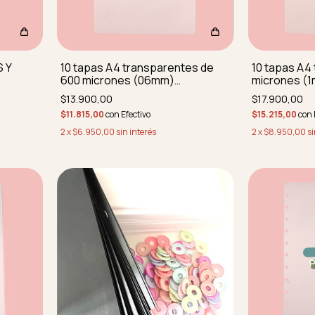
S Y
10 tapas A4 transparentes de
10 tapas A4
600 micrones (06mm)
micrones (
REDONDEADAS SIN PERFORAR
$13.900,00
$17.900,00
$11.815,00
con
Efectivo
$15.215,00
con
2
x
$6.950,00
sin interés
2
x
$8.950,00
si