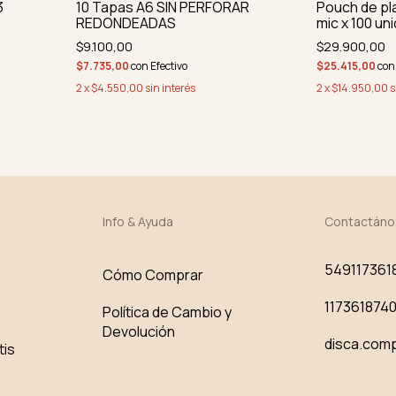
3
10 Tapas A6 SIN PERFORAR
Pouch de pl
REDONDEADAS
mic x 100 un
$9.100,00
$29.900,00
$7.735,00
con
Efectivo
$25.415,00
con
2
x
$4.550,00
sin interés
2
x
$14.950,00
s
Info & Ayuda
Contactáno
549117361
Cómo Comprar
117361874
Política de Cambio y
Devolución
disca.com
tis