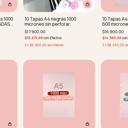
s 1000
10 Tapas A4 negras 1000
10 Tapas A4
ADAS Y
micrones sin perforar
600 microne
PERFORADA
$17.900,00
$16.900,00
$15.215,00
con
Efectivo
$14.365,00
con
2
x
$8.950,00
sin interés
2
x
$8.450,00
si