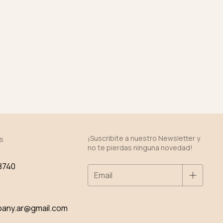
¡Suscribite a nuestro Newsletter y
s
no te pierdas ninguna novedad!
8740
0
pany.ar@gmail.com