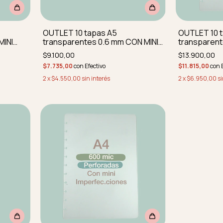
OUTLET 10 tapas A5
OUTLET 10 
MINI
transparentes 0.6 mm CON MINI
transparen
 sin
IMPERF REDONDEADAS SIN
IMPERFECCI
$9.100,00
$13.900,00
PERFORAR
PERF
$7.735,00
con
Efectivo
$11.815,00
con
2
x
$4.550,00
sin interés
2
x
$6.950,00
si