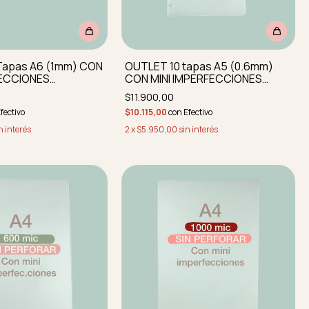
Tapas A6 (1mm) CON
OUTLET 10 tapas A5 (0.6mm)
FECCIONES
CON MINI IMPERFECCIONES
y redondeadas
perforadas y redondeadas
$11.900,00
fectivo
$10.115,00
con
Efectivo
n interés
2
x
$5.950,00
sin interés