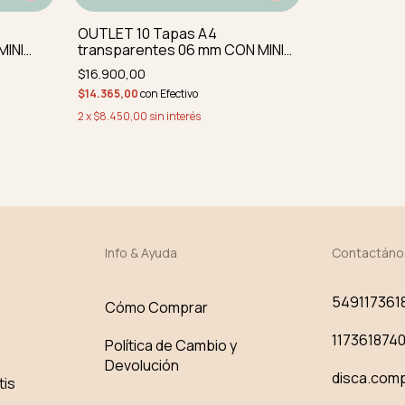
OUTLET 10 Tapas A4
MINI
transparentes 06 mm CON MINI
Y
IMPERF perforadas y redond
$16.900,00
$14.365,00
con
Efectivo
2
x
$8.450,00
sin interés
Info & Ayuda
Contactáno
549117361
Cómo Comprar
117361874
Política de Cambio y
Devolución
disca.com
tis