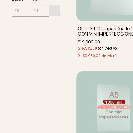
OUTLET 10 Tapas A4 de
CON MINI IMPERFECCION
perforadas y redondead
$19.900,00
$16.915,00
con
Efectivo
2
x
$9.950,00
sin interés