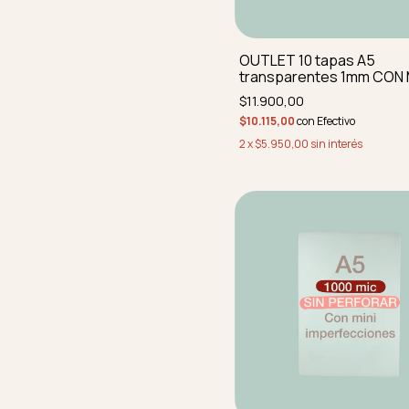
OUTLET 10 tapas A5
transparentes 1mm CON 
IMPERFEC REDONDEADAS
$11.900,00
perforar
$10.115,00
con
Efectivo
2
x
$5.950,00
sin interés