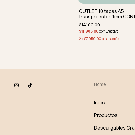
OUTLET 10 tapas A5
transparentes 1mm CON 
IMPERFEC PERFORADAS 
$14.100,00
REDON
$11.985,00
con
Efectivo
2
x
$7.050,00
sin interés
Home
Inicio
Productos
Descargables Gra