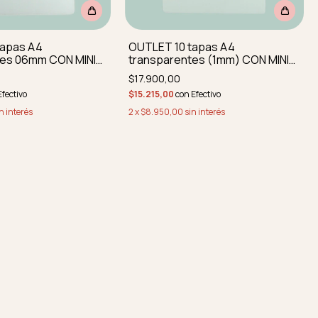
tapas A4
OUTLET 10 tapas A4
tes 06mm CON MINI
transparentes (1mm) CON MINI
ONES REDOND SIN
IMPERFECCIONES SIN PERFORAR
$17.900,00
Efectivo
$15.215,00
con
Efectivo
n interés
2
x
$8.950,00
sin interés