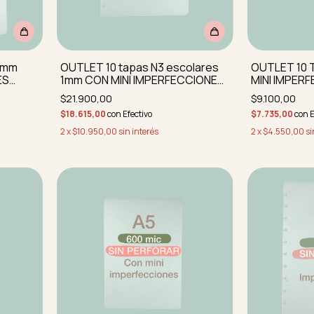
 1mm
OUTLET 10 tapas N3 escolares
OUTLET 10 
ES
1mm CON MINI IMPERFECCIONES
MINI IMPER
as
perforadas
perforadas 
$21.900,00
$9.100,00
$18.615,00
con
Efectivo
$7.735,00
con
E
2
x
$10.950,00
sin interés
2
x
$4.550,00
si