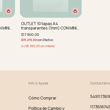
OUTLET 10 tapas A4
 MINI
transparentes (1mm) CON MINI
D SIN
IMPERFECCIONES SIN PERFORAR
$17.900,00
$15.215,00
con
Efectivo
2
x
$8.950,00
sin interés
Info & Ayuda
Contactáno
549117361
Cómo Comprar
117361874
Política de Cambio y