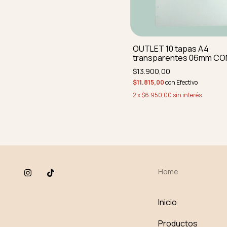
OUTLET 10 tapas A4
transparentes 06mm CON
IMPERFECCIONES REDON
$13.900,00
PERF
$11.815,00
con
Efectivo
2
x
$6.950,00
sin interés
Home
Inicio
Productos