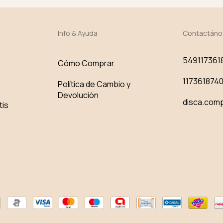
Info & Ayuda
Contactáno
549117361
Cómo Comprar
117361874
Política de Cambio y
Devolución
disca.com
tis