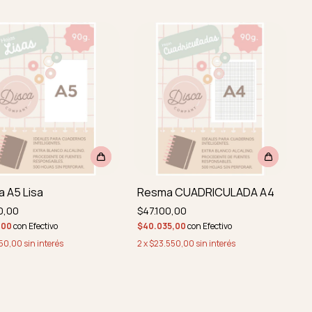
 A5 Lisa
Resma CUADRICULADA A4
0,00
$47.100,00
5,00
con
Efectivo
$40.035,00
con
Efectivo
50,00
sin interés
2
x
$23.550,00
sin interés