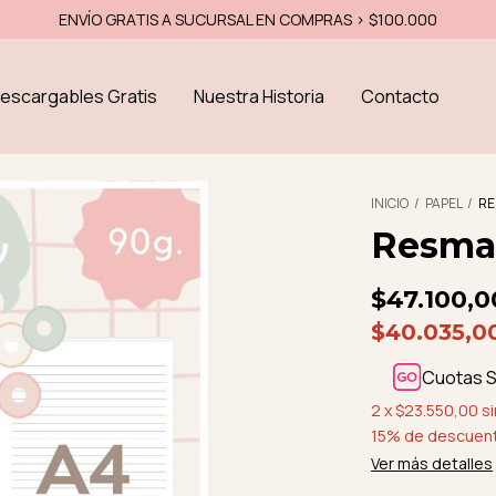
ENVÍO GRATIS A SUCURSAL EN COMPRAS > $100.000
escargables Gratis
Nuestra Historia
Contacto
INICIO
/
PAPEL
/
RE
Resma
$47.100,0
$40.035,0
Cuotas S
2
x
$23.550,00
si
15% de descuen
Ver más detalles