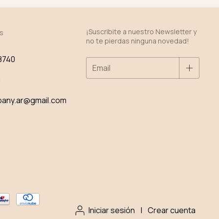
¡Suscribite a nuestro Newsletter y
s
no te pierdas ninguna novedad!
8740
0
pany.ar@gmail.com
Iniciar sesión
|
Crear cuenta