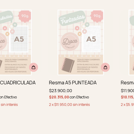
 CUADRICULADA
Resma A5 PUNTEADA
Resma
$23.900,00
$11.90
on
Efectivo
$20.315,00
con
Efectivo
$10.11
sin interés
2
x
$11.950,00
sin interés
2
x
$5.9