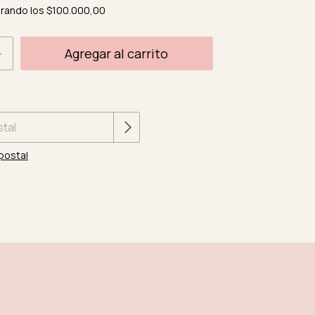
rando los
$100.000,00
Cambiar CP
 CP:
postal