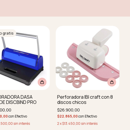
o gratis
ORADORA DASA
Perforadora IBI craft con 8
DE DISCBIND PRO
discos chicos
000,00
$26.900,00
50,00
con
Efectivo
$22.865,00
con
Efectivo
.500,00
sin interés
2
x
$13.450,00
sin interés