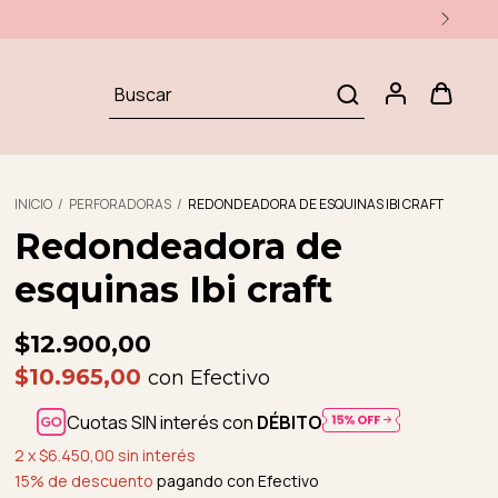
INICIO
/
PERFORADORAS
/
REDONDEADORA DE ESQUINAS IBI CRAFT
Redondeadora de
esquinas Ibi craft
$12.900,00
$10.965,00
con
Efectivo
Cuotas SIN interés con
DÉBITO
2
x
$6.450,00
sin interés
15% de descuento
pagando con Efectivo