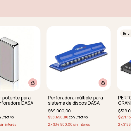
Enví
r potente para
Perforadora múltiple para
PERF
erforadora DASA
sistema de discos DASA
GRAN
$69.000,00
$319.
n
Efectivo
$58.650,00
con
Efectivo
$271.1
sin interés
2
x
$34.500,00
sin interés
2
x
$159