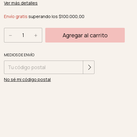
Ver más detalles
Envío gratis
superando los
$100.000,00
Cambiar CP
Entregas para el CP:
MEDIOS DE ENVÍO
No sé mi código postal