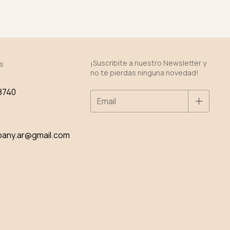
¡Suscribite a nuestro Newsletter y
s
no te pierdas ninguna novedad!
8740
0
pany.ar@gmail.com